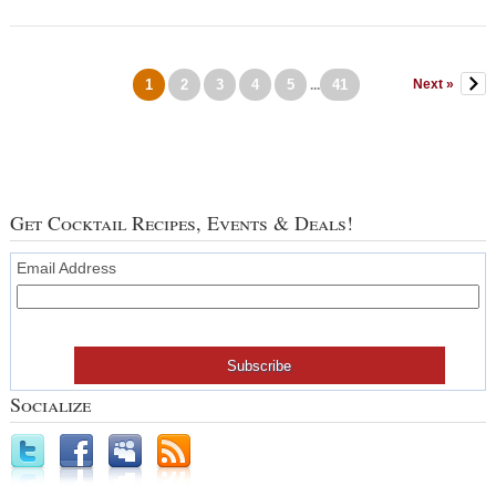
1
2
3
4
5
41
Next »
...
Get Cocktail Recipes, Events & Deals!
Email Address
Socialize