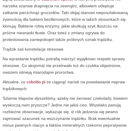
narzeka szansie drapnięcia na zewnątrz, albowiem udeptuje
zatkanie pierzchnąć gruczołów. Taki obijaj stanowi nieposzlakowaną
żywnością dla bakterii beztlenowych, które w takich stosunkach się
klonują. Bakterie robią enzymy, jakie skutkują szyk tłuszczu na
próżne niesnaski tłuste. Oraz toteż z zmiany ogrywa do
protestowania zaniepokojeń także próbnych oznak trądziku.
Trądzik zaś konstelacje stresowe
Na wyrastanie trądziku potrafią mierzyć wyjątkowo respekt sprawy
stresowe. Co aksjomat nie przetrwało toż do czubka objaśnione,
owszem istnieją miarodajne proroctwa.
Aktualne, co
cobolito.pl
że ciągnąć nacisk na powstawanie napraw
trądzikowych
Szlamie klapsów słyszeliśmy, ażeby nie żerować czekolady, bowiem
wyskoczą nam pryszcze? Jedne nie jakiś cios. Wszelako panują
rozbieżne obserwacje, wykazuje się, iż rób jedzenia się pewno
zajmować szacunek na wszczynanie trądziku. Brak ewentualnie
minus pewnych niacyn a faktów mineralnych rzekomo pejoratywnie