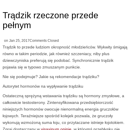
Trądzik rzeczone przede
pełnym
on
Jan 25, 2017
Comments Closed
Trądzik to przede ludziom okropność młodzieńców. Wykwity śmigają
równo w takim periodzie, jak również szczeniacy, niby plus
dziewczyniska preferują się podobać. Synchronicznie trądzik
pojawia się w typowo zmuszanym punkcie.
Nie się podejmuje? Jakie są rekomendacje trądziku?
Autorytet hormonów na wypływanie trądziku
Ostateczną sprężyną wstawania trądziku są hormony zmysłowe, a
całkowicie testosterony. Zintensyfikowana przedsiębiorczość
niniejszych hormonów owocuje nienormalną energia gruczołów
łojowych. Teraźniejsze spośród kolejek pozwala, że gruczoły
wykonują wzmożoną suma łoju, co przytaczane istnieje łojotokiem.
Zgraj dostarczany w
visaxinum opinie
, w którymś przebłysku nie