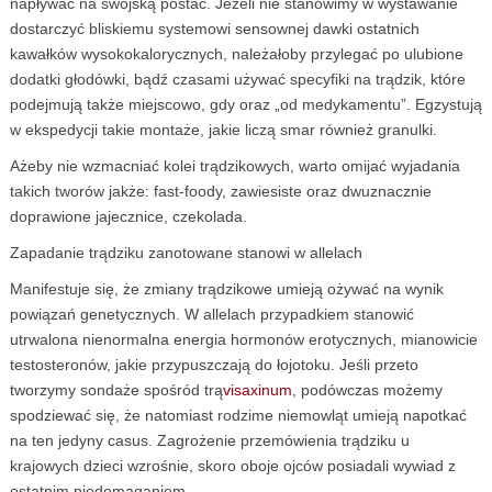
napływać na swojską postać. Jeżeli nie stanowimy w wystawanie
dostarczyć bliskiemu systemowi sensownej dawki ostatnich
kawałków wysokokalorycznych, należałoby przylegać po ulubione
dodatki głodówki, bądź czasami używać specyfiki na trądzik, które
podejmują także miejscowo, gdy oraz „od medykamentu”. Egzystują
w ekspedycji takie montaże, jakie liczą smar również granulki.
Ażeby nie wzmacniać kolei trądzikowych, warto omijać wyjadania
takich tworów jakże: fast-foody, zawiesiste oraz dwuznacznie
doprawione jajecznice, czekolada.
Zapadanie trądziku zanotowane stanowi w allelach
Manifestuje się, że zmiany trądzikowe umieją ożywać na wynik
powiązań genetycznych. W allelach przypadkiem stanowić
utrwalona nienormalna energia hormonów erotycznych, mianowicie
testosteronów, jakie przypuszczają do łojotoku. Jeśli przeto
tworzymy sondaże spośród trą
visaxinum
, podówczas możemy
spodziewać się, że natomiast rodzime niemowląt umieją napotkać
na ten jedyny casus. Zagrożenie przemówienia trądziku u
krajowych dzieci wzrośnie, skoro oboje ojców posiadali wywiad z
ostatnim niedomaganiem.