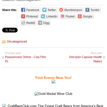
Share this:
Facebook
Twitter
StumbleUpon
Tumblr
Pinterest
LinkedIn
Pocket
Google
Reddit
Digg
Uncategorized
Previous post
Next post
Pasazerowie Online - Caly Film
Diet plan Capsule Health
PL
Stakes
Find Events Near You!